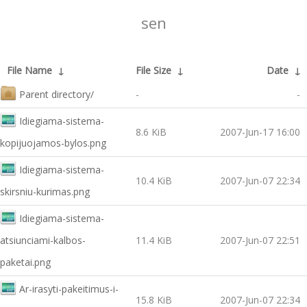
sen
File Name
↓
File Size
↓
Date
↓
Parent directory/
-
-
Idiegiama-sistema-
8.6 KiB
2007-Jun-17 16:00
kopijuojamos-bylos.png
Idiegiama-sistema-
10.4 KiB
2007-Jun-07 22:34
skirsniu-kurimas.png
Idiegiama-sistema-
atsiunciami-kalbos-
11.4 KiB
2007-Jun-07 22:51
paketai.png
Ar-irasyti-pakeitimus-i-
15.8 KiB
2007-Jun-07 22:34